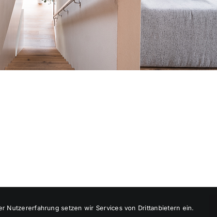
© Marvin Hopfner
2026
r Nutzererfahrung setzen wir Services von Drittanbietern ein.
Impressum